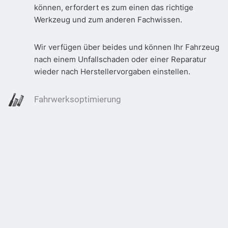
können, erfordert es zum einen das richtige
Werkzeug und zum anderen Fachwissen.
Wir verfügen über beides und können Ihr Fahrzeug
nach einem Unfallschaden oder einer Reparatur
wieder nach Herstellervorgaben einstellen.
Fahrwerksoptimierung
Durch eine gezielte Fahrwerksoptimierung kann
nicht nur eine sportliche Optik des Fahrzeugs
erzeugt, sondern auch ein Plus an Fahrstabilität
generiert werden. Um kein Sicherheitsrisiko
einzugehen, bedarf es hierfür einem
Fahrwerksspezialisten.
Als Stützpunkthändler von KW, H+R, AP, Eibach und