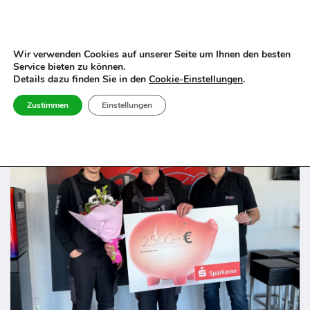
Zum
Inhalt
Wir verwenden Cookies auf unserer Seite um Ihnen den besten
Service bieten zu können.
springen
Details dazu finden Sie in den
Cookie-Einstellungen
.
Aktuelles
Zustimmen
Einstellungen